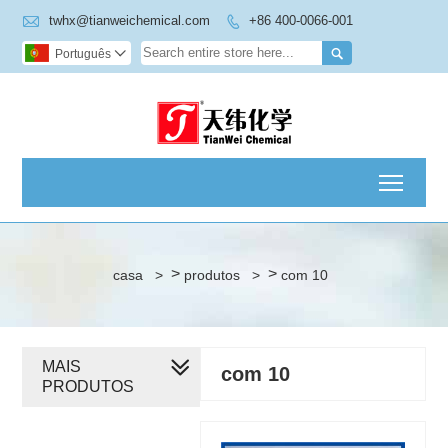

twhx@tianweichemical.com
+86 400-0066-001


Português

Toggl
>
>
casa
>
produtos
>
com 10
MAIS
com 10
PRODUTOS