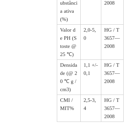
ubstânci
2008
a ativa
(%)
Valor d
2,0-5,
HG / T
e PH (S
0
3657—
toste @
2008
25 ℃)
Densida
1,1 +/-
HG / T
de (@ 2
0,1
3657—
0 ℃ g /
2008
cm3)
CMI /
2,5-3,
HG / T
MIT%
4
3657—
2008