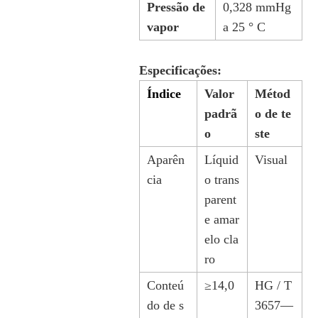
Pressão de
0,328 mmHg
vapor
a 25 ° C
Especificações:
Índice
Valor
Métod
padrã
o de te
o
ste
Aparên
Líquid
Visual
cia
o trans
parent
e amar
elo cla
ro
Conteú
≥14,0
HG / T
do de s
3657—