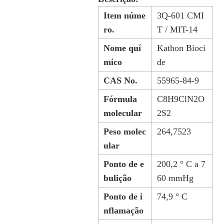
Item núme
3Q-601 CMI
ro.
T / MIT-14
Nome quí
Kathon Bioci
mico
de
CAS No.
55965-84-9
Fórmula
C8H9ClN2O
molecular
2S2
Peso molec
264,7523
ular
Ponto de e
200,2 ° C a 7
bulição
60 mmHg
Ponto de i
74,9 ° C
nflamação