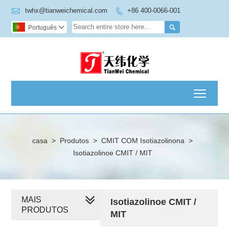

twhx@tianweichemical.com
+86 400-0066-001


Português

Toggl
casa
>
Produtos
>
CMIT COM Isotiazolinona
>
Isotiazolinoe CMIT / MIT
MAIS
Isotiazolinoe CMIT /
PRODUTOS
MIT