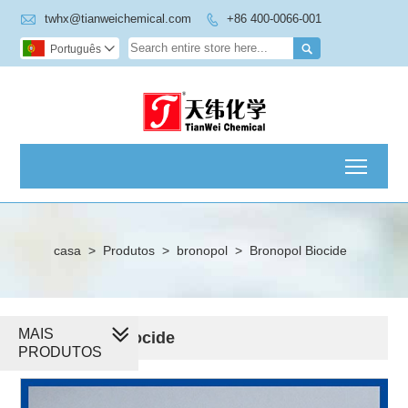

twhx@tianweichemical.com
+86 400-0066-001


Português

Toggl
casa
>
Produtos
>
bronopol
>
Bronopol Biocide
MAIS
Bronopol Biocide
PRODUTOS