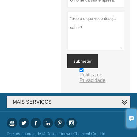
submeter
Política de
Privacidade
MAIS SERVIÇOS







Direitos autorais de © Dalian Tianwei Chemical Co., Ltd