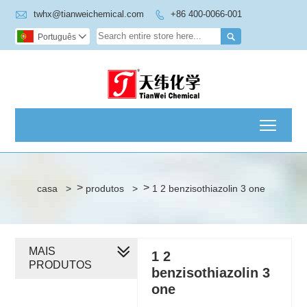

twhx@tianweichemical.com
+86 400-0066-001


Português

Toggl
>
>
casa
>
produtos
>
1 2 benzisothiazolin 3 one
MAIS
1 2
PRODUTOS
benzisothiazolin 3
one