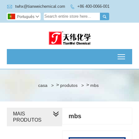

twhx@tianweichemical.com
+86 400-0066-001


Português

Toggl
>
>
casa
>
produtos
>
mbs
MAIS
mbs
PRODUTOS