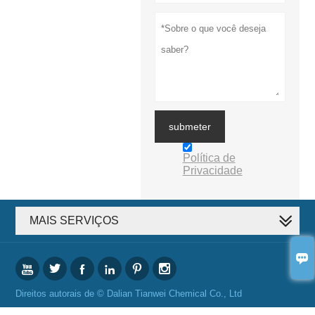
submeter
Política de
Privacidade
MAIS SERVIÇOS







Direitos autorais de © Dalian Tianwei Chemical Co., Ltd