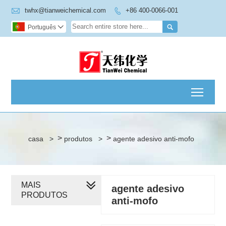

twhx@tianweichemical.com
+86 400-0066-001


Português

Toggl
>
>
casa
>
produtos
>
agente adesivo anti-mofo
MAIS
agente adesivo
PRODUTOS
anti-mofo